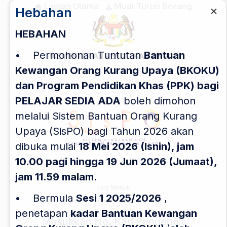
Laman Utama
Muat Turun Borang
×
Hebahan
HEBAHAN
• Permohonan Tuntutan
Bantuan
Kewangan Orang Kurang Upaya (BKOKU)
dan Program Pendidikan Khas (PPK) bagi
PELAJAR SEDIA ADA
boleh dimohon
melalui Sistem Bantuan Orang Kurang
Upaya (SisPO) bagi Tahun 2026 akan
dibuka mulai
18 Mei 2026 (Isnin), jam
10.00 pagi hingga 19 Jun 2026 (Jumaat),
jam 11.59 malam.
Log Masuk
• Bermula
Sesi 1 2025/2026
,
penetapan
kadar Bantuan Kewangan